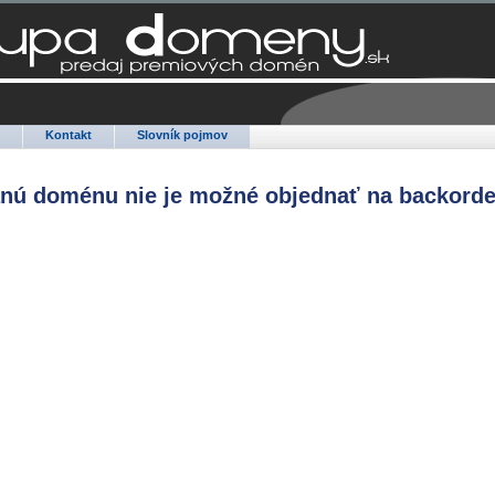
Q
Kontakt
Slovník pojmov
anú doménu nie je možné objednať na backorde