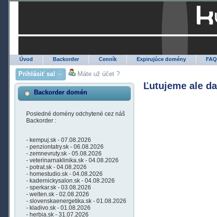
Úvod
Backorder
Cenník
Expirujúce domény
FA
Prihlásiť sa!
Máte už účet ?
Ľutujeme ale d
Backorder domén
Posledné domény odchytené cez náš
Backorder :
- kempuj.sk - 07.08.2026
- penziontatry.sk - 06.08.2026
- zemnevruty.sk - 05.08.2026
- veterinarnaklinika.sk - 04.08.2026
- potrat.sk - 04.08.2026
- homestudio.sk - 04.08.2026
- kadernickysalon.sk - 04.08.2026
- sperkar.sk - 03.08.2026
- welten.sk - 02.08.2026
- slovenskaenergetika.sk - 01.08.2026
- kladivo.sk - 01.08.2026
- herbia.sk - 31.07.2026