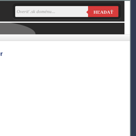
HĽADAŤ
r