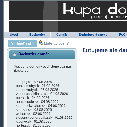
Úvod
Backorder
Cenník
Expirujúce domény
FAQ
Prihlásiť sa!
Máte už účet ?
Ľutujeme ale da
Backorder domén
Posledné domény odchytené cez náš
Backorder :
- kempuj.sk - 07.08.2026
- penziontatry.sk - 06.08.2026
- zemnevruty.sk - 05.08.2026
- veterinarnaklinika.sk - 04.08.2026
- potrat.sk - 04.08.2026
- homestudio.sk - 04.08.2026
- kadernickysalon.sk - 04.08.2026
- sperkar.sk - 03.08.2026
- welten.sk - 02.08.2026
- slovenskaenergetika.sk - 01.08.2026
- kladivo.sk - 01.08.2026
- herbia.sk - 31.07.2026