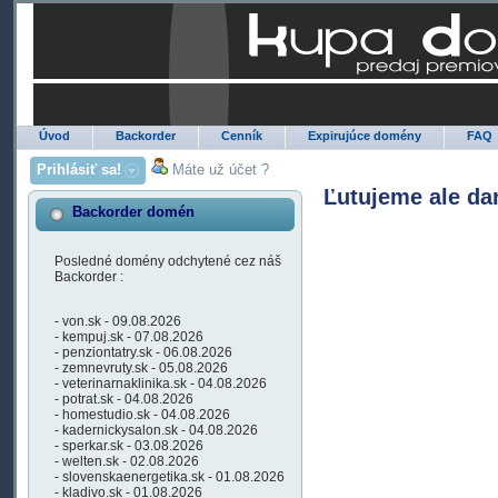
Úvod
Backorder
Cenník
Expirujúce domény
FAQ
Prihlásiť sa!
Máte už účet ?
Ľutujeme ale da
Backorder domén
Posledné domény odchytené cez náš
Backorder :
- von.sk - 09.08.2026
- kempuj.sk - 07.08.2026
- penziontatry.sk - 06.08.2026
- zemnevruty.sk - 05.08.2026
- veterinarnaklinika.sk - 04.08.2026
- potrat.sk - 04.08.2026
- homestudio.sk - 04.08.2026
- kadernickysalon.sk - 04.08.2026
- sperkar.sk - 03.08.2026
- welten.sk - 02.08.2026
- slovenskaenergetika.sk - 01.08.2026
- kladivo.sk - 01.08.2026