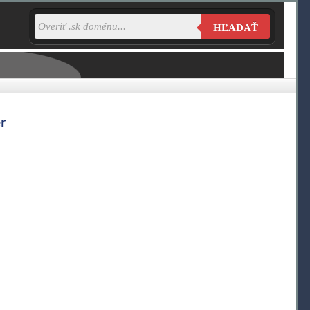
HĽADAŤ
r