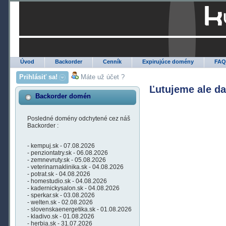
Úvod
Backorder
Cenník
Expirujúce domény
FA
Prihlásiť sa!
Máte už účet ?
Ľutujeme ale d
Backorder domén
Posledné domény odchytené cez náš
Backorder :
- kempuj.sk - 07.08.2026
- penziontatry.sk - 06.08.2026
- zemnevruty.sk - 05.08.2026
- veterinarnaklinika.sk - 04.08.2026
- potrat.sk - 04.08.2026
- homestudio.sk - 04.08.2026
- kadernickysalon.sk - 04.08.2026
- sperkar.sk - 03.08.2026
- welten.sk - 02.08.2026
- slovenskaenergetika.sk - 01.08.2026
- kladivo.sk - 01.08.2026
- herbia.sk - 31.07.2026