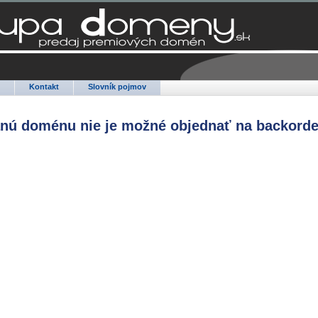
Q
Kontakt
Slovník pojmov
anú doménu nie je možné objednať na backorde