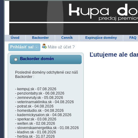
Úvod
Backorder
Cenník
Expirujúce domény
FAQ
Prihlásiť sa!
Máte už účet ?
Ľutujeme ale da
Backorder domén
Posledné domény odchytené cez náš
Backorder :
- kempuj.sk - 07.08.2026
- penziontatry.sk - 06.08.2026
- zemnevruty.sk - 05.08.2026
- veterinarnaklinika.sk - 04.08.2026
- potrat.sk - 04.08.2026
- homestudio.sk - 04.08.2026
- kadernickysalon.sk - 04.08.2026
- sperkar.sk - 03.08.2026
- welten.sk - 02.08.2026
- slovenskaenergetika.sk - 01.08.2026
- kladivo.sk - 01.08.2026
- herbia.sk - 31.07.2026