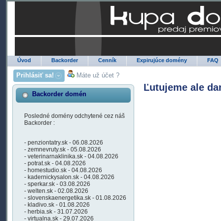
Úvod
Backorder
Cenník
Expirujúce domény
FAQ
Prihlásiť sa!
Máte už účet ?
Ľutujeme ale da
Backorder domén
Posledné domény odchytené cez náš
Backorder :
- penziontatry.sk - 06.08.2026
- zemnevruty.sk - 05.08.2026
- veterinarnaklinika.sk - 04.08.2026
- potrat.sk - 04.08.2026
- homestudio.sk - 04.08.2026
- kadernickysalon.sk - 04.08.2026
- sperkar.sk - 03.08.2026
- welten.sk - 02.08.2026
- slovenskaenergetika.sk - 01.08.2026
- kladivo.sk - 01.08.2026
- herbia.sk - 31.07.2026
- virtualna.sk - 29.07.2026