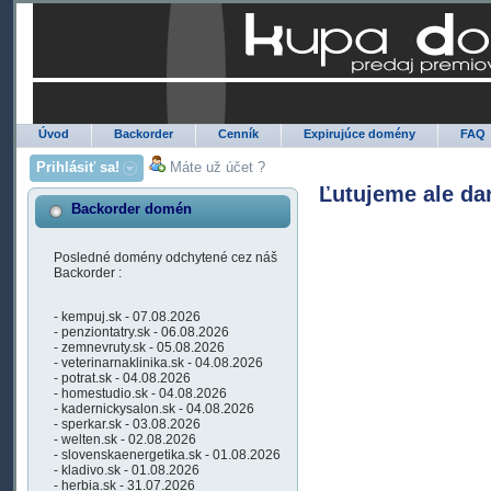
Úvod
Backorder
Cenník
Expirujúce domény
FAQ
Prihlásiť sa!
Máte už účet ?
Ľutujeme ale da
Backorder domén
Posledné domény odchytené cez náš
Backorder :
- kempuj.sk - 07.08.2026
- penziontatry.sk - 06.08.2026
- zemnevruty.sk - 05.08.2026
- veterinarnaklinika.sk - 04.08.2026
- potrat.sk - 04.08.2026
- homestudio.sk - 04.08.2026
- kadernickysalon.sk - 04.08.2026
- sperkar.sk - 03.08.2026
- welten.sk - 02.08.2026
- slovenskaenergetika.sk - 01.08.2026
- kladivo.sk - 01.08.2026
- herbia.sk - 31.07.2026