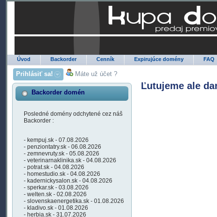
Úvod
Backorder
Cenník
Expirujúce domény
FAQ
Prihlásiť sa!
Máte už účet ?
Ľutujeme ale da
Backorder domén
Posledné domény odchytené cez náš
Backorder :
- kempuj.sk - 07.08.2026
- penziontatry.sk - 06.08.2026
- zemnevruty.sk - 05.08.2026
- veterinarnaklinika.sk - 04.08.2026
- potrat.sk - 04.08.2026
- homestudio.sk - 04.08.2026
- kadernickysalon.sk - 04.08.2026
- sperkar.sk - 03.08.2026
- welten.sk - 02.08.2026
- slovenskaenergetika.sk - 01.08.2026
- kladivo.sk - 01.08.2026
- herbia.sk - 31.07.2026