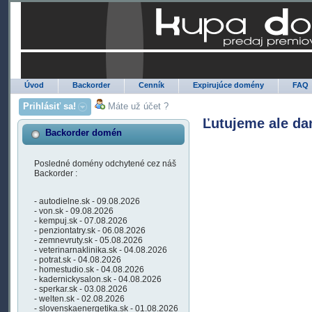
Úvod
Backorder
Cenník
Expirujúce domény
FAQ
Prihlásiť sa!
Máte už účet ?
Ľutujeme ale da
Backorder domén
Posledné domény odchytené cez náš
Backorder :
- autodielne.sk - 09.08.2026
- von.sk - 09.08.2026
- kempuj.sk - 07.08.2026
- penziontatry.sk - 06.08.2026
- zemnevruty.sk - 05.08.2026
- veterinarnaklinika.sk - 04.08.2026
- potrat.sk - 04.08.2026
- homestudio.sk - 04.08.2026
- kadernickysalon.sk - 04.08.2026
- sperkar.sk - 03.08.2026
- welten.sk - 02.08.2026
- slovenskaenergetika.sk - 01.08.2026