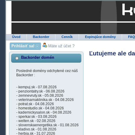
Úvod
Backorder
Cenník
Expirujúce domény
FA
Prihlásiť sa!
Máte už účet ?
Ľutujeme ale d
Backorder domén
Posledné domény odchytené cez náš
Backorder :
- kempuj.sk - 07.08.2026
- penziontatry.sk - 06.08.2026
- zemnevruty.sk - 05.08.2026
- veterinarnaklinika.sk - 04.08.2026
- potrat.sk - 04.08.2026
- homestudio.sk - 04.08.2026
- kadernickysalon.sk - 04.08.2026
- sperkar.sk - 03.08.2026
- welten.sk - 02.08.2026
- slovenskaenergetika.sk - 01.08.2026
- kladivo.sk - 01.08.2026
- herbia.sk - 31.07.2026