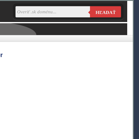
HĽADAŤ
r