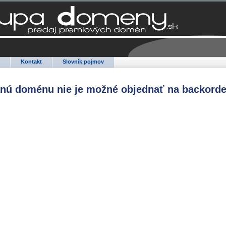
Q
Kontakt
Slovník pojmov
anú doménu nie je možné objednať na backorde