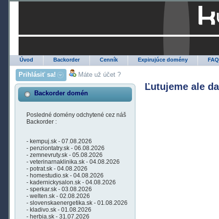
Úvod
Backorder
Cenník
Expirujúce domény
FA
Prihlásiť sa!
Máte už účet ?
Ľutujeme ale d
Backorder domén
Posledné domény odchytené cez náš
Backorder :
- kempuj.sk - 07.08.2026
- penziontatry.sk - 06.08.2026
- zemnevruty.sk - 05.08.2026
- veterinarnaklinika.sk - 04.08.2026
- potrat.sk - 04.08.2026
- homestudio.sk - 04.08.2026
- kadernickysalon.sk - 04.08.2026
- sperkar.sk - 03.08.2026
- welten.sk - 02.08.2026
- slovenskaenergetika.sk - 01.08.2026
- kladivo.sk - 01.08.2026
- herbia.sk - 31.07.2026