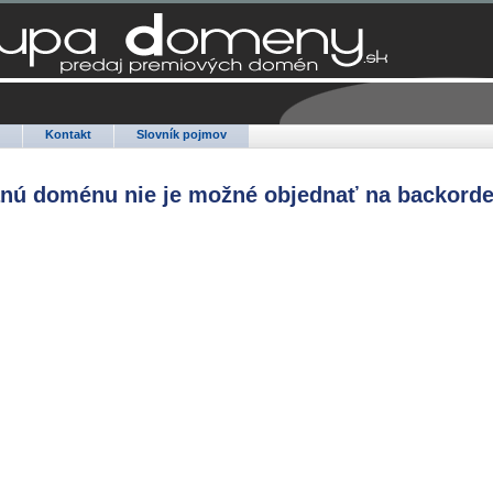
Q
Kontakt
Slovník pojmov
anú doménu nie je možné objednať na backorde