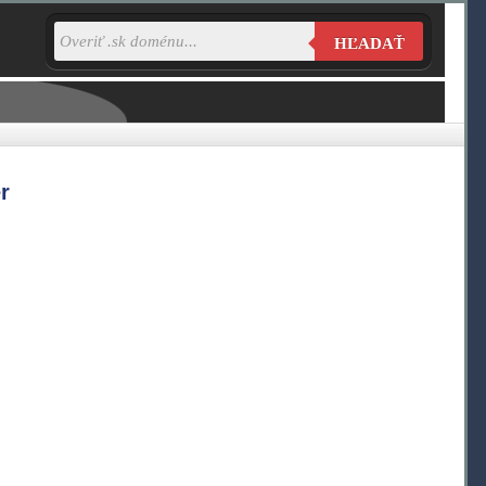
HĽADAŤ
r