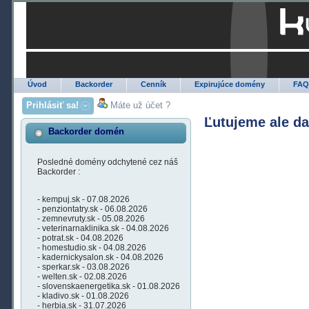
Úvod
Backorder
Cenník
Expirujúce domény
FA
Prihlásiť sa!
Máte už účet ?
Ľutujeme ale d
Backorder domén
Posledné domény odchytené cez náš
Backorder :
- kempuj.sk - 07.08.2026
- penziontatry.sk - 06.08.2026
- zemnevruty.sk - 05.08.2026
- veterinarnaklinika.sk - 04.08.2026
- potrat.sk - 04.08.2026
- homestudio.sk - 04.08.2026
- kadernickysalon.sk - 04.08.2026
- sperkar.sk - 03.08.2026
- welten.sk - 02.08.2026
- slovenskaenergetika.sk - 01.08.2026
- kladivo.sk - 01.08.2026
- herbia.sk - 31.07.2026