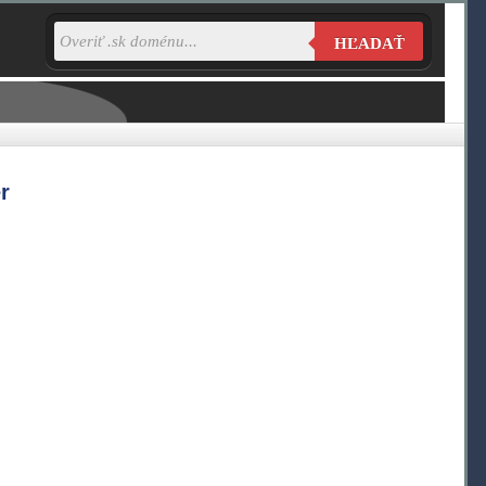
HĽADAŤ
r