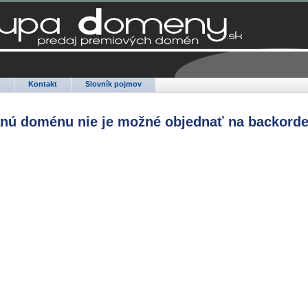
Q
Kontakt
Slovník pojmov
anú doménu nie je možné objednať na backorde