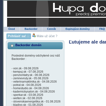
Úvod
Backorder
Cenník
Expirujúce domény
FAQ
Prihlásiť sa!
Máte už účet ?
Ľutujeme ale da
Backorder domén
Posledné domény odchytené cez náš
Backorder :
- von.sk - 09.08.2026
- kempuj.sk - 07.08.2026
- penziontatry.sk - 06.08.2026
- zemnevruty.sk - 05.08.2026
- veterinarnaklinika.sk - 04.08.2026
- potrat.sk - 04.08.2026
- homestudio.sk - 04.08.2026
- kadernickysalon.sk - 04.08.2026
- sperkar.sk - 03.08.2026
- welten.sk - 02.08.2026
- slovenskaenergetika.sk - 01.08.2026
- kladivo.sk - 01.08.2026