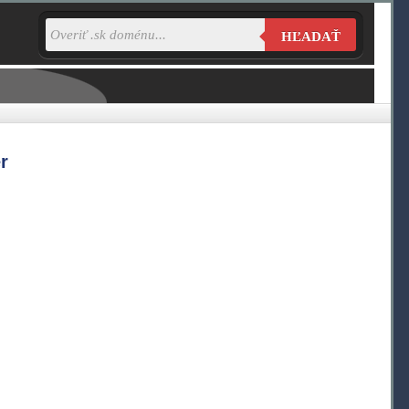
HĽADAŤ
r