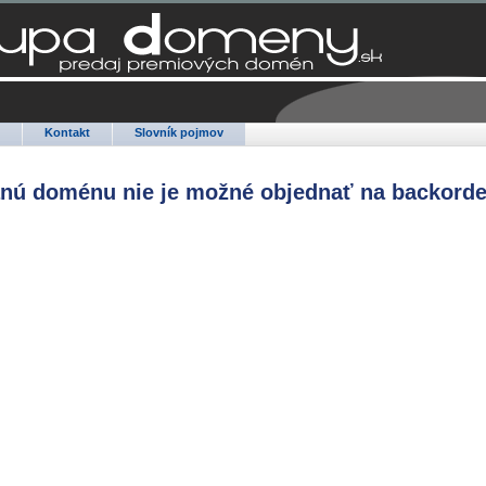
Q
Kontakt
Slovník pojmov
anú doménu nie je možné objednať na backorde