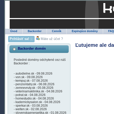
Úvod
Backorder
Cenník
Expirujúce domény
FA
Prihlásiť sa!
Máte už účet ?
Ľutujeme ale d
Backorder domén
Posledné domény odchytené cez náš
Backorder :
- autodielne.sk - 09.08.2026
- von.sk - 09.08.2026
- kempuj.sk - 07.08.2026
- penziontatry.sk - 06.08.2026
- zemnevruty.sk - 05.08.2026
- veterinarnaklinika.sk - 04.08.2026
- potrat.sk - 04.08.2026
- homestudio.sk - 04.08.2026
- kadernickysalon.sk - 04.08.2026
- sperkar.sk - 03.08.2026
- welten.sk - 02.08.2026
- slovenskaenergetika.sk - 01.08.2026