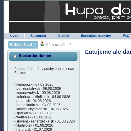
Úvod
Backorder
Cenník
Expirujúce domény
FAQ
Prihlásiť sa!
Máte už účet ?
Ľutujeme ale da
Backorder domén
Posledné domény odchytené cez náš
Backorder :
- kempuj.sk - 07.08.2026
- penziontatry.sk - 06.08.2026
- zemnevruty.sk - 05.08.2026
- veterinarnaklinika.sk - 04.08.2026
- potrat.sk - 04.08.2026
- homestudio.sk - 04.08.2026
- kadernickysalon.sk - 04.08.2026
- sperkar.sk - 03.08.2026
- welten.sk - 02.08.2026
- slovenskaenergetika.sk - 01.08.2026
- kladivo.sk - 01.08.2026
- herbia.sk - 31.07.2026