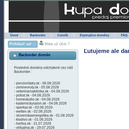
Úvod
Backorder
Cenník
Expirujúce domény
FAQ
Prihlásiť sa!
Máte už účet ?
Ľutujeme ale da
Backorder domén
Posledné domény odchytené cez náš
Backorder :
- penziontatry.sk - 06.08.2026
- zemnevruty.sk - 05.08.2026
- veterinarnaklinika.sk - 04.08.2026
- potrat.sk - 04.08.2026
- homestudio.sk - 04.08.2026
- kadernickysalon.sk - 04.08.2026
- sperkar.sk - 03.08.2026
- welten.sk - 02.08.2026
- slovenskaenergetika.sk - 01.08.2026
- kladivo.sk - 01.08.2026
- herbia.sk - 31.07.2026
- virtualna.sk - 29.07.2026