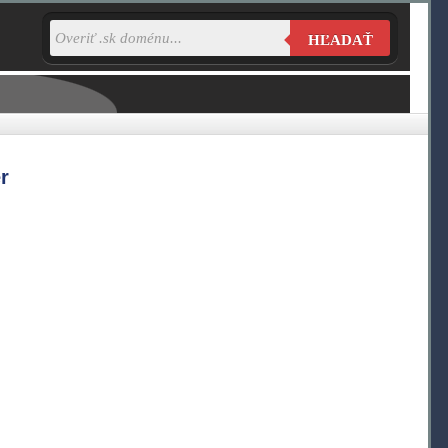
HĽADAŤ
r