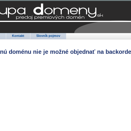
Q
Kontakt
Slovník pojmov
anú doménu nie je možné objednať na backorde