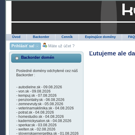
Úvod
Backorder
Cenník
Expirujúce domény
FA
Prihlásiť sa!
Máte už účet ?
Ľutujeme ale d
Backorder domén
Posledné domény odchytené cez náš
Backorder :
- autodielne.sk - 09.08.2026
- von.sk - 09.08.2026
- kempuj.sk - 07.08.2026
- penziontatry.sk - 06.08.2026
- zemnevruty.sk - 05.08.2026
- veterinarnaklinika.sk - 04.08.2026
- potrat.sk - 04.08.2026
- homestudio.sk - 04.08.2026
- kadernickysalon.sk - 04.08.2026
- sperkar.sk - 03.08.2026
- welten.sk - 02.08.2026
- slovenskaenergetika.sk - 01.08.2026