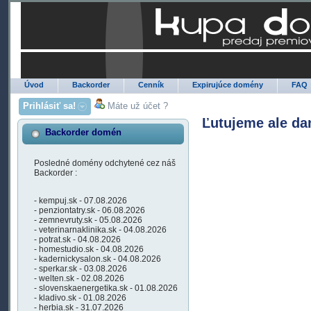
Úvod
Backorder
Cenník
Expirujúce domény
FAQ
Prihlásiť sa!
Máte už účet ?
Ľutujeme ale da
Backorder domén
Posledné domény odchytené cez náš
Backorder :
- kempuj.sk - 07.08.2026
- penziontatry.sk - 06.08.2026
- zemnevruty.sk - 05.08.2026
- veterinarnaklinika.sk - 04.08.2026
- potrat.sk - 04.08.2026
- homestudio.sk - 04.08.2026
- kadernickysalon.sk - 04.08.2026
- sperkar.sk - 03.08.2026
- welten.sk - 02.08.2026
- slovenskaenergetika.sk - 01.08.2026
- kladivo.sk - 01.08.2026
- herbia.sk - 31.07.2026