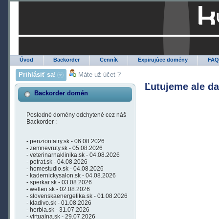
Úvod
Backorder
Cenník
Expirujúce domény
FA
Prihlásiť sa!
Máte už účet ?
Ľutujeme ale d
Backorder domén
Posledné domény odchytené cez náš
Backorder :
- penziontatry.sk - 06.08.2026
- zemnevruty.sk - 05.08.2026
- veterinarnaklinika.sk - 04.08.2026
- potrat.sk - 04.08.2026
- homestudio.sk - 04.08.2026
- kadernickysalon.sk - 04.08.2026
- sperkar.sk - 03.08.2026
- welten.sk - 02.08.2026
- slovenskaenergetika.sk - 01.08.2026
- kladivo.sk - 01.08.2026
- herbia.sk - 31.07.2026
- virtualna.sk - 29.07.2026