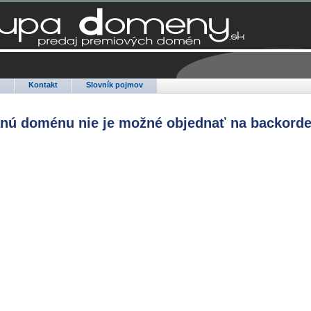
Q
Kontakt
Slovník pojmov
anú doménu nie je možné objednať na backorde