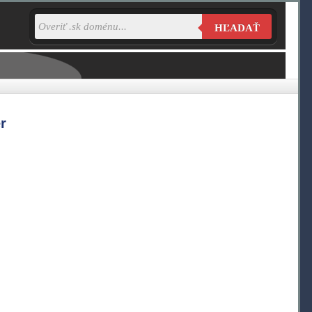
HĽADAŤ
r