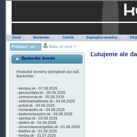
Úvod
Backorder
Cenník
Expirujúce domény
FA
Prihlásiť sa!
Máte už účet ?
Ľutujeme ale d
Backorder domén
Posledné domény odchytené cez náš
Backorder :
- kempuj.sk - 07.08.2026
- penziontatry.sk - 06.08.2026
- zemnevruty.sk - 05.08.2026
- veterinarnaklinika.sk - 04.08.2026
- potrat.sk - 04.08.2026
- homestudio.sk - 04.08.2026
- kadernickysalon.sk - 04.08.2026
- sperkar.sk - 03.08.2026
- welten.sk - 02.08.2026
- slovenskaenergetika.sk - 01.08.2026
- kladivo.sk - 01.08.2026
- herbia.sk - 31.07.2026