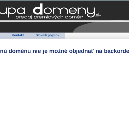
Q
Kontakt
Slovník pojmov
anú doménu nie je možné objednať na backorde