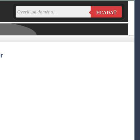
HĽADAŤ
r