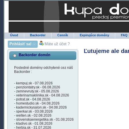
Úvod
Backorder
Cenník
Expirujúce domény
FAQ
Prihlásiť sa!
Máte už účet ?
Ľutujeme ale da
Backorder domén
Posledné domény odchytené cez náš
Backorder :
- kempuj.sk - 07.08.2026
- penziontatry.sk - 06.08.2026
- zemnevruty.sk - 05.08.2026
- veterinarnaklinika.sk - 04.08.2026
- potrat.sk - 04.08.2026
- homestudio.sk - 04.08.2026
- kadernickysalon.sk - 04.08.2026
- sperkar.sk - 03.08.2026
- welten.sk - 02.08.2026
- slovenskaenergetika.sk - 01.08.2026
- kladivo.sk - 01.08.2026
- herbia.sk - 31.07.2026