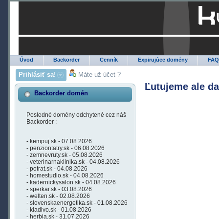
Úvod
Backorder
Cenník
Expirujúce domény
FA
Prihlásiť sa!
Máte už účet ?
Ľutujeme ale d
Backorder domén
Posledné domény odchytené cez náš
Backorder :
- kempuj.sk - 07.08.2026
- penziontatry.sk - 06.08.2026
- zemnevruty.sk - 05.08.2026
- veterinarnaklinika.sk - 04.08.2026
- potrat.sk - 04.08.2026
- homestudio.sk - 04.08.2026
- kadernickysalon.sk - 04.08.2026
- sperkar.sk - 03.08.2026
- welten.sk - 02.08.2026
- slovenskaenergetika.sk - 01.08.2026
- kladivo.sk - 01.08.2026
- herbia.sk - 31.07.2026