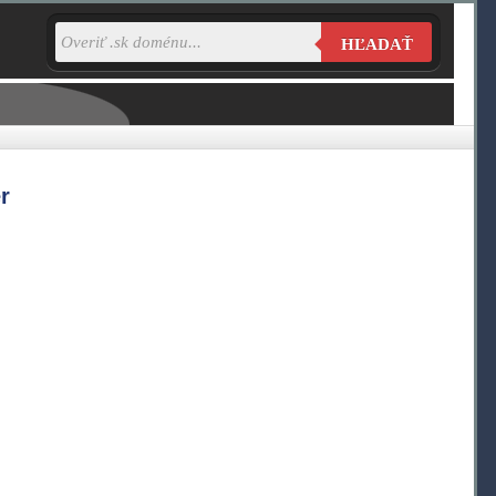
HĽADAŤ
r