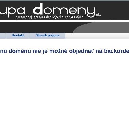
Q
Kontakt
Slovník pojmov
anú doménu nie je možné objednať na backorde