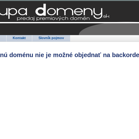
Q
Kontakt
Slovník pojmov
anú doménu nie je možné objednať na backorde