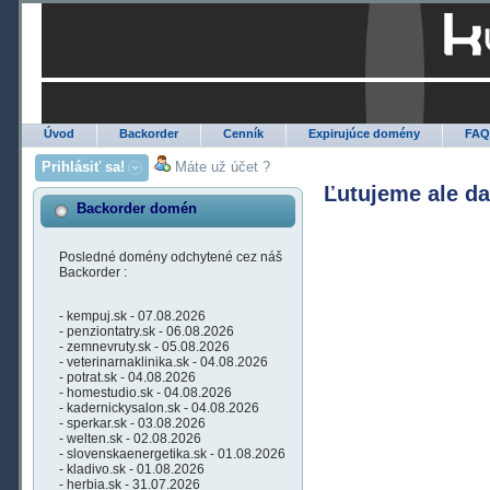
Úvod
Backorder
Cenník
Expirujúce domény
FA
Prihlásiť sa!
Máte už účet ?
Ľutujeme ale d
Backorder domén
Posledné domény odchytené cez náš
Backorder :
- kempuj.sk - 07.08.2026
- penziontatry.sk - 06.08.2026
- zemnevruty.sk - 05.08.2026
- veterinarnaklinika.sk - 04.08.2026
- potrat.sk - 04.08.2026
- homestudio.sk - 04.08.2026
- kadernickysalon.sk - 04.08.2026
- sperkar.sk - 03.08.2026
- welten.sk - 02.08.2026
- slovenskaenergetika.sk - 01.08.2026
- kladivo.sk - 01.08.2026
- herbia.sk - 31.07.2026