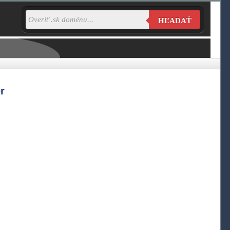
HĽADAŤ
r