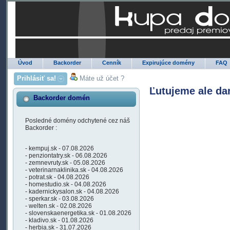
Úvod
Backorder
Cenník
Expirujúce domény
FAQ
Prihlásiť sa!
Máte už účet ?
Ľutujeme ale da
Backorder domén
Posledné domény odchytené cez náš
Backorder :
- kempuj.sk - 07.08.2026
- penziontatry.sk - 06.08.2026
- zemnevruty.sk - 05.08.2026
- veterinarnaklinika.sk - 04.08.2026
- potrat.sk - 04.08.2026
- homestudio.sk - 04.08.2026
- kadernickysalon.sk - 04.08.2026
- sperkar.sk - 03.08.2026
- welten.sk - 02.08.2026
- slovenskaenergetika.sk - 01.08.2026
- kladivo.sk - 01.08.2026
- herbia.sk - 31.07.2026