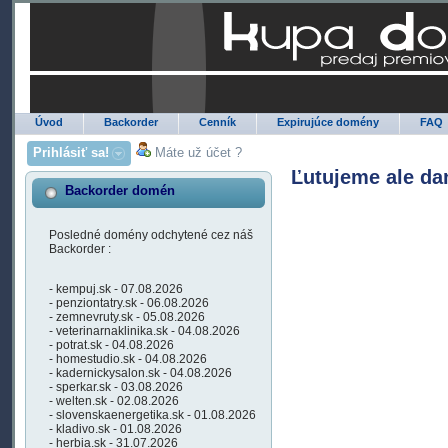
Úvod
Backorder
Cenník
Expirujúce domény
FAQ
Prihlásiť sa!
Máte už účet ?
Ľutujeme ale da
Backorder domén
Posledné domény odchytené cez náš
Backorder :
- kempuj.sk - 07.08.2026
- penziontatry.sk - 06.08.2026
- zemnevruty.sk - 05.08.2026
- veterinarnaklinika.sk - 04.08.2026
- potrat.sk - 04.08.2026
- homestudio.sk - 04.08.2026
- kadernickysalon.sk - 04.08.2026
- sperkar.sk - 03.08.2026
- welten.sk - 02.08.2026
- slovenskaenergetika.sk - 01.08.2026
- kladivo.sk - 01.08.2026
- herbia.sk - 31.07.2026