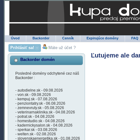
Úvod
Backorder
Cenník
Expirujúce domény
FAQ
Prihlásiť sa!
Máte už účet ?
Ľutujeme ale da
Backorder domén
Posledné domény odchytené cez náš
Backorder :
- autodielne.sk - 09.08.2026
- von.sk - 09.08.2026
- kempuj.sk - 07.08.2026
- penziontatry.sk - 06.08.2026
- zemnevruty.sk - 05.08.2026
- veterinarnaklinika.sk - 04.08.2026
- potrat.sk - 04.08.2026
- homestudio.sk - 04.08.2026
- kadernickysalon.sk - 04.08.2026
- sperkar.sk - 03.08.2026
- welten.sk - 02.08.2026
- slovenskaenergetika.sk - 01.08.2026