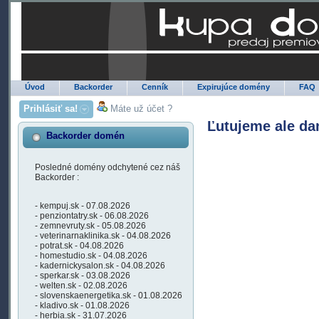
Úvod
Backorder
Cenník
Expirujúce domény
FAQ
Prihlásiť sa!
Máte už účet ?
Ľutujeme ale da
Backorder domén
Posledné domény odchytené cez náš
Backorder :
- kempuj.sk - 07.08.2026
- penziontatry.sk - 06.08.2026
- zemnevruty.sk - 05.08.2026
- veterinarnaklinika.sk - 04.08.2026
- potrat.sk - 04.08.2026
- homestudio.sk - 04.08.2026
- kadernickysalon.sk - 04.08.2026
- sperkar.sk - 03.08.2026
- welten.sk - 02.08.2026
- slovenskaenergetika.sk - 01.08.2026
- kladivo.sk - 01.08.2026
- herbia.sk - 31.07.2026