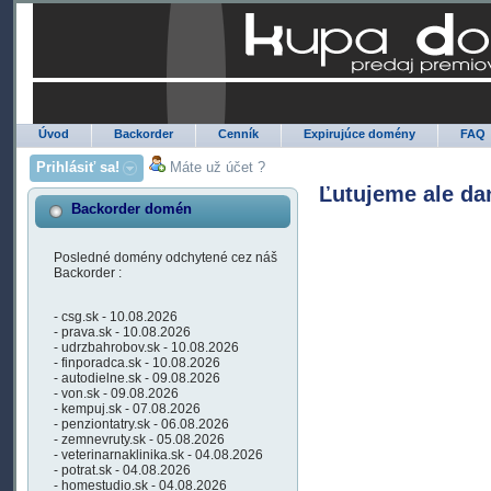
Úvod
Backorder
Cenník
Expirujúce domény
FAQ
Prihlásiť sa!
Máte už účet ?
Ľutujeme ale da
Backorder domén
Posledné domény odchytené cez náš
Backorder :
- csg.sk - 10.08.2026
- prava.sk - 10.08.2026
- udrzbahrobov.sk - 10.08.2026
- finporadca.sk - 10.08.2026
- autodielne.sk - 09.08.2026
- von.sk - 09.08.2026
- kempuj.sk - 07.08.2026
- penziontatry.sk - 06.08.2026
- zemnevruty.sk - 05.08.2026
- veterinarnaklinika.sk - 04.08.2026
- potrat.sk - 04.08.2026
- homestudio.sk - 04.08.2026