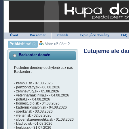
Úvod
Backorder
Cenník
Expirujúce domény
FAQ
Prihlásiť sa!
Máte už účet ?
Ľutujeme ale da
Backorder domén
Posledné domény odchytené cez náš
Backorder :
- kempuj.sk - 07.08.2026
- penziontatry.sk - 06.08.2026
- zemnevruty.sk - 05.08.2026
- veterinarnaklinika.sk - 04.08.2026
- potrat.sk - 04.08.2026
- homestudio.sk - 04.08.2026
- kadernickysalon.sk - 04.08.2026
- sperkar.sk - 03.08.2026
- welten.sk - 02.08.2026
- slovenskaenergetika.sk - 01.08.2026
- kladivo.sk - 01.08.2026
- herbia.sk - 31.07.2026