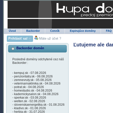
Úvod
Backorder
Cenník
Expirujúce domény
FAQ
Prihlásiť sa!
Máte už účet ?
Ľutujeme ale da
Backorder domén
Posledné domény odchytené cez náš
Backorder :
- kempuj.sk - 07.08.2026
- penziontatry.sk - 06.08.2026
- zemnevruty.sk - 05.08.2026
- veterinarnaklinika.sk - 04.08.2026
- potrat.sk - 04.08.2026
- homestudio.sk - 04.08.2026
- kadernickysalon.sk - 04.08.2026
- sperkar.sk - 03.08.2026
- welten.sk - 02.08.2026
- slovenskaenergetika.sk - 01.08.2026
- kladivo.sk - 01.08.2026
- herbia.sk - 31.07.2026