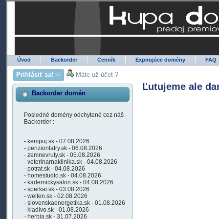
Úvod
Backorder
Cenník
Expirujúce domény
FAQ
Prihlásiť sa!
Máte už účet ?
Ľutujeme ale da
Backorder domén
Posledné domény odchytené cez náš
Backorder :
- kempuj.sk - 07.08.2026
- penziontatry.sk - 06.08.2026
- zemnevruty.sk - 05.08.2026
- veterinarnaklinika.sk - 04.08.2026
- potrat.sk - 04.08.2026
- homestudio.sk - 04.08.2026
- kadernickysalon.sk - 04.08.2026
- sperkar.sk - 03.08.2026
- welten.sk - 02.08.2026
- slovenskaenergetika.sk - 01.08.2026
- kladivo.sk - 01.08.2026
- herbia.sk - 31.07.2026