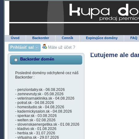
Úvod
Backorder
Cenník
Expirujúce domény
FAQ
Prihlásiť sa!
Máte už účet ?
Ľutujeme ale da
Backorder domén
Posledné domény odchytené cez náš
Backorder :
- penziontatry.sk - 06.08.2026
- zemnevruty.sk - 05.08.2026
- veterinarnaklinika.sk - 04.08.2026
- potrat.sk - 04.08.2026
- homestudio.sk - 04.08.2026
- kadernickysalon.sk - 04.08.2026
- sperkar.sk - 03.08.2026
- welten.sk - 02.08.2026
- slovenskaenergetika.sk - 01.08.2026
- kladivo.sk - 01.08.2026
- herbia.sk - 31.07.2026
- virtualna.sk - 29.07.2026