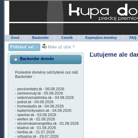
Úvod
Backorder
Cenník
Expirujúce domény
FAQ
Prihlásiť sa!
Máte už účet ?
Ľutujeme ale da
Backorder domén
Posledné domény odchytené cez náš
Backorder :
- penziontatry.sk - 06.08.2026
- zemnevruty.sk - 05.08.2026
- veterinarnaklinika.sk - 04.08.2026
- potrat.sk - 04.08.2026
- homestudio.sk - 04.08.2026
- kadernickysalon.sk - 04.08.2026
- sperkar.sk - 03.08.2026
- welten.sk - 02.08.2026
- slovenskaenergetika.sk - 01.08.2026
- kladivo.sk - 01.08.2026
- herbia.sk - 31.07.2026
- virtualna.sk - 29.07.2026