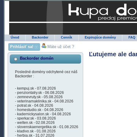
Úvod
Backorder
Cenník
Expirujúce domény
FAQ
Prihlásiť sa!
Máte už účet ?
Ľutujeme ale da
Backorder domén
Posledné domény odchytené cez náš
Backorder :
- kempuj.sk - 07.08.2026
- penziontatry.sk - 06.08.2026
- zemnevruty.sk - 05.08.2026
- veterinarnaklinika.sk - 04.08.2026
- potrat.sk - 04.08.2026
- homestudio.sk - 04.08.2026
- kadernickysalon.sk - 04.08.2026
- sperkar.sk - 03.08.2026
- welten.sk - 02.08.2026
- slovenskaenergetika.sk - 01.08.2026
- kladivo.sk - 01.08.2026
- herbia.sk - 31.07.2026