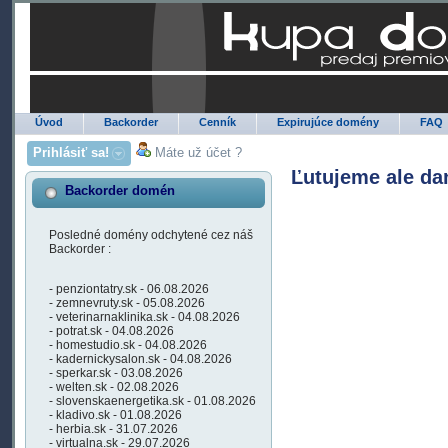
Úvod
Backorder
Cenník
Expirujúce domény
FAQ
Prihlásiť sa!
Máte už účet ?
Ľutujeme ale da
Backorder domén
Posledné domény odchytené cez náš
Backorder :
- penziontatry.sk - 06.08.2026
- zemnevruty.sk - 05.08.2026
- veterinarnaklinika.sk - 04.08.2026
- potrat.sk - 04.08.2026
- homestudio.sk - 04.08.2026
- kadernickysalon.sk - 04.08.2026
- sperkar.sk - 03.08.2026
- welten.sk - 02.08.2026
- slovenskaenergetika.sk - 01.08.2026
- kladivo.sk - 01.08.2026
- herbia.sk - 31.07.2026
- virtualna.sk - 29.07.2026