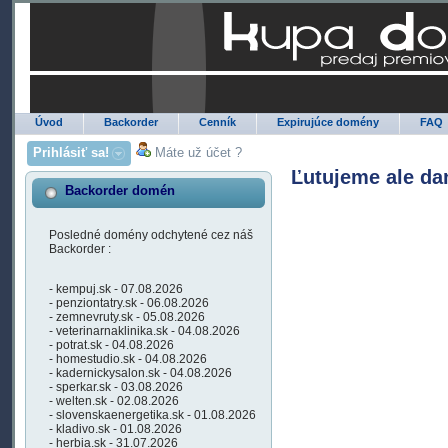
Úvod
Backorder
Cenník
Expirujúce domény
FAQ
Prihlásiť sa!
Máte už účet ?
Ľutujeme ale da
Backorder domén
Posledné domény odchytené cez náš
Backorder :
- kempuj.sk - 07.08.2026
- penziontatry.sk - 06.08.2026
- zemnevruty.sk - 05.08.2026
- veterinarnaklinika.sk - 04.08.2026
- potrat.sk - 04.08.2026
- homestudio.sk - 04.08.2026
- kadernickysalon.sk - 04.08.2026
- sperkar.sk - 03.08.2026
- welten.sk - 02.08.2026
- slovenskaenergetika.sk - 01.08.2026
- kladivo.sk - 01.08.2026
- herbia.sk - 31.07.2026