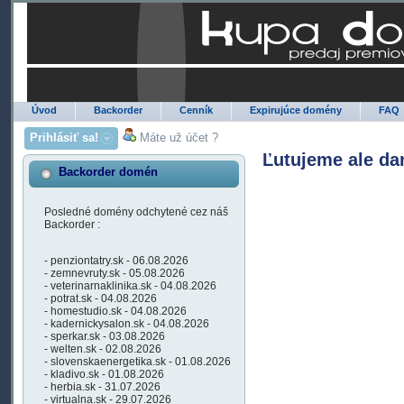
Úvod
Backorder
Cenník
Expirujúce domény
FAQ
Prihlásiť sa!
Máte už účet ?
Ľutujeme ale da
Backorder domén
Posledné domény odchytené cez náš
Backorder :
- penziontatry.sk - 06.08.2026
- zemnevruty.sk - 05.08.2026
- veterinarnaklinika.sk - 04.08.2026
- potrat.sk - 04.08.2026
- homestudio.sk - 04.08.2026
- kadernickysalon.sk - 04.08.2026
- sperkar.sk - 03.08.2026
- welten.sk - 02.08.2026
- slovenskaenergetika.sk - 01.08.2026
- kladivo.sk - 01.08.2026
- herbia.sk - 31.07.2026
- virtualna.sk - 29.07.2026