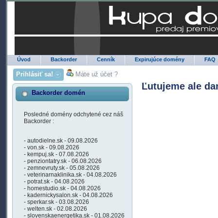
Úvod
Backorder
Cenník
Expirujúce domény
FAQ
Prihlásiť sa!
Máte už účet ?
Ľutujeme ale da
Backorder domén
Posledné domény odchytené cez náš
Backorder :
- autodielne.sk - 09.08.2026
- von.sk - 09.08.2026
- kempuj.sk - 07.08.2026
- penziontatry.sk - 06.08.2026
- zemnevruty.sk - 05.08.2026
- veterinarnaklinika.sk - 04.08.2026
- potrat.sk - 04.08.2026
- homestudio.sk - 04.08.2026
- kadernickysalon.sk - 04.08.2026
- sperkar.sk - 03.08.2026
- welten.sk - 02.08.2026
- slovenskaenergetika.sk - 01.08.2026