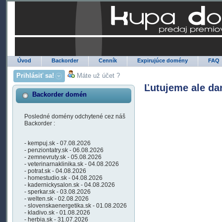
Úvod
Backorder
Cenník
Expirujúce domény
FAQ
Prihlásiť sa!
Máte už účet ?
Ľutujeme ale da
Backorder domén
Posledné domény odchytené cez náš
Backorder :
- kempuj.sk - 07.08.2026
- penziontatry.sk - 06.08.2026
- zemnevruty.sk - 05.08.2026
- veterinarnaklinika.sk - 04.08.2026
- potrat.sk - 04.08.2026
- homestudio.sk - 04.08.2026
- kadernickysalon.sk - 04.08.2026
- sperkar.sk - 03.08.2026
- welten.sk - 02.08.2026
- slovenskaenergetika.sk - 01.08.2026
- kladivo.sk - 01.08.2026
- herbia.sk - 31.07.2026