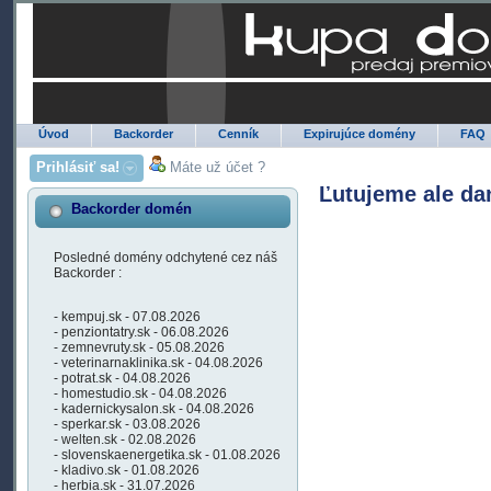
Úvod
Backorder
Cenník
Expirujúce domény
FAQ
Prihlásiť sa!
Máte už účet ?
Ľutujeme ale da
Backorder domén
Posledné domény odchytené cez náš
Backorder :
- kempuj.sk - 07.08.2026
- penziontatry.sk - 06.08.2026
- zemnevruty.sk - 05.08.2026
- veterinarnaklinika.sk - 04.08.2026
- potrat.sk - 04.08.2026
- homestudio.sk - 04.08.2026
- kadernickysalon.sk - 04.08.2026
- sperkar.sk - 03.08.2026
- welten.sk - 02.08.2026
- slovenskaenergetika.sk - 01.08.2026
- kladivo.sk - 01.08.2026
- herbia.sk - 31.07.2026