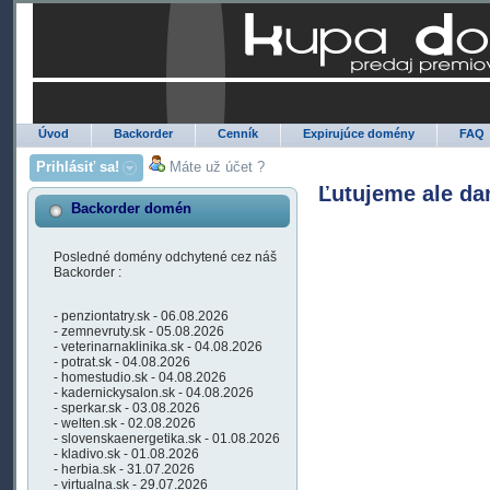
Úvod
Backorder
Cenník
Expirujúce domény
FAQ
Prihlásiť sa!
Máte už účet ?
Ľutujeme ale da
Backorder domén
Posledné domény odchytené cez náš
Backorder :
- penziontatry.sk - 06.08.2026
- zemnevruty.sk - 05.08.2026
- veterinarnaklinika.sk - 04.08.2026
- potrat.sk - 04.08.2026
- homestudio.sk - 04.08.2026
- kadernickysalon.sk - 04.08.2026
- sperkar.sk - 03.08.2026
- welten.sk - 02.08.2026
- slovenskaenergetika.sk - 01.08.2026
- kladivo.sk - 01.08.2026
- herbia.sk - 31.07.2026
- virtualna.sk - 29.07.2026