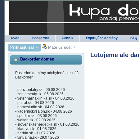
Úvod
Backorder
Cenník
Expirujúce domény
FAQ
Prihlásiť sa!
Máte už účet ?
Ľutujeme ale da
Backorder domén
Posledné domény odchytené cez náš
Backorder :
- penziontatry.sk - 06.08.2026
- zemnevruty.sk - 05.08.2026
- veterinarnaklinika.sk - 04.08.2026
- potrat.sk - 04.08.2026
- homestudio.sk - 04.08.2026
- kadernickysalon.sk - 04.08.2026
- sperkar.sk - 03.08.2026
- welten.sk - 02.08.2026
- slovenskaenergetika.sk - 01.08.2026
- kladivo.sk - 01.08.2026
- herbia.sk - 31.07.2026
- virtualna.sk - 29.07.2026