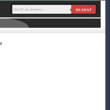
HĽADAŤ
r