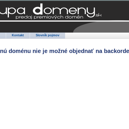
Q
Kontakt
Slovník pojmov
anú doménu nie je možné objednať na backorde