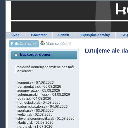
Úvod
Backorder
Cenník
Expirujúce domény
FA
Prihlásiť sa!
Máte už účet ?
Ľutujeme ale d
Backorder domén
Posledné domény odchytené cez náš
Backorder :
- kempuj.sk - 07.08.2026
- penziontatry.sk - 06.08.2026
- zemnevruty.sk - 05.08.2026
- veterinarnaklinika.sk - 04.08.2026
- potrat.sk - 04.08.2026
- homestudio.sk - 04.08.2026
- kadernickysalon.sk - 04.08.2026
- sperkar.sk - 03.08.2026
- welten.sk - 02.08.2026
- slovenskaenergetika.sk - 01.08.2026
- kladivo.sk - 01.08.2026
- herbia.sk - 31.07.2026