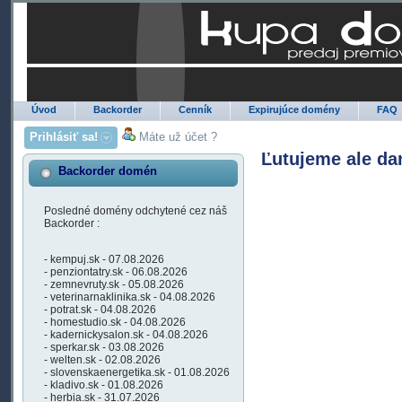
Úvod
Backorder
Cenník
Expirujúce domény
FAQ
Prihlásiť sa!
Máte už účet ?
Ľutujeme ale da
Backorder domén
Posledné domény odchytené cez náš
Backorder :
- kempuj.sk - 07.08.2026
- penziontatry.sk - 06.08.2026
- zemnevruty.sk - 05.08.2026
- veterinarnaklinika.sk - 04.08.2026
- potrat.sk - 04.08.2026
- homestudio.sk - 04.08.2026
- kadernickysalon.sk - 04.08.2026
- sperkar.sk - 03.08.2026
- welten.sk - 02.08.2026
- slovenskaenergetika.sk - 01.08.2026
- kladivo.sk - 01.08.2026
- herbia.sk - 31.07.2026