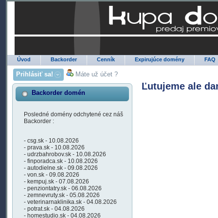
Úvod
Backorder
Cenník
Expirujúce domény
FAQ
Prihlásiť sa!
Máte už účet ?
Ľutujeme ale da
Backorder domén
Posledné domény odchytené cez náš
Backorder :
- csg.sk - 10.08.2026
- prava.sk - 10.08.2026
- udrzbahrobov.sk - 10.08.2026
- finporadca.sk - 10.08.2026
- autodielne.sk - 09.08.2026
- von.sk - 09.08.2026
- kempuj.sk - 07.08.2026
- penziontatry.sk - 06.08.2026
- zemnevruty.sk - 05.08.2026
- veterinarnaklinika.sk - 04.08.2026
- potrat.sk - 04.08.2026
- homestudio.sk - 04.08.2026