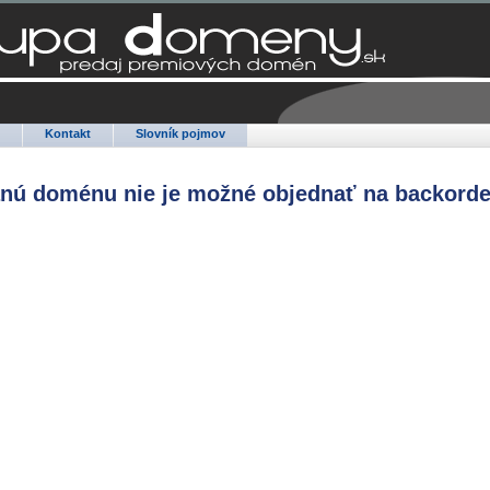
Q
Kontakt
Slovník pojmov
anú doménu nie je možné objednať na backorde