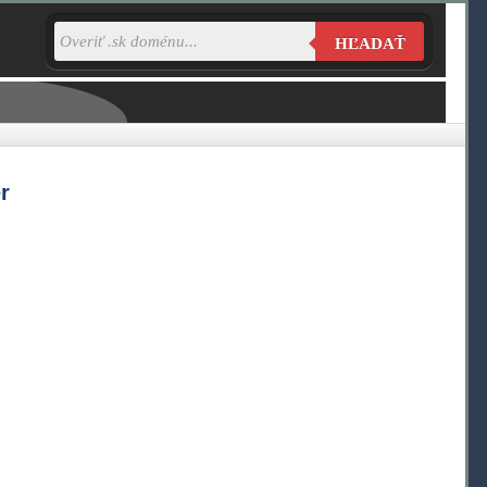
HĽADAŤ
r