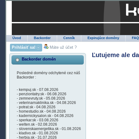
Úvod
Backorder
Cenník
Expirujúce domény
FA
Prihlásiť sa!
Máte už účet ?
Ľutujeme ale d
Backorder domén
Posledné domény odchytené cez náš
Backorder :
- kempuj.sk - 07.08.2026
- penziontatry.sk - 06.08.2026
- zemnevruty.sk - 05.08.2026
- veterinarnaklinika.sk - 04.08.2026
- potrat.sk - 04.08.2026
- homestudio.sk - 04.08.2026
- kadernickysalon.sk - 04.08.2026
- sperkar.sk - 03.08.2026
- welten.sk - 02.08.2026
- slovenskaenergetika.sk - 01.08.2026
- kladivo.sk - 01.08.2026
- herbia.sk - 31.07.2026