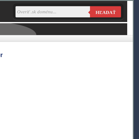
HĽADAŤ
r