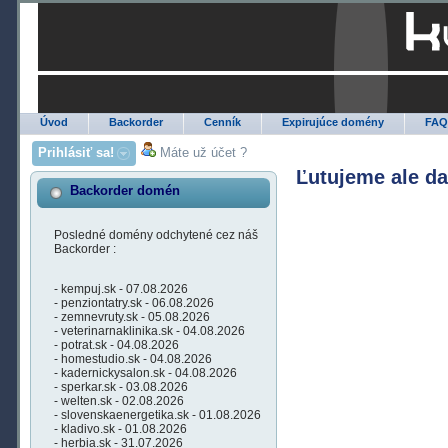
Úvod
Backorder
Cenník
Expirujúce domény
FA
Prihlásiť sa!
Máte už účet ?
Ľutujeme ale d
Backorder domén
Posledné domény odchytené cez náš
Backorder :
- kempuj.sk - 07.08.2026
- penziontatry.sk - 06.08.2026
- zemnevruty.sk - 05.08.2026
- veterinarnaklinika.sk - 04.08.2026
- potrat.sk - 04.08.2026
- homestudio.sk - 04.08.2026
- kadernickysalon.sk - 04.08.2026
- sperkar.sk - 03.08.2026
- welten.sk - 02.08.2026
- slovenskaenergetika.sk - 01.08.2026
- kladivo.sk - 01.08.2026
- herbia.sk - 31.07.2026