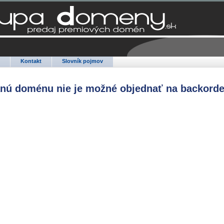
Q
Kontakt
Slovník pojmov
anú doménu nie je možné objednať na backorde