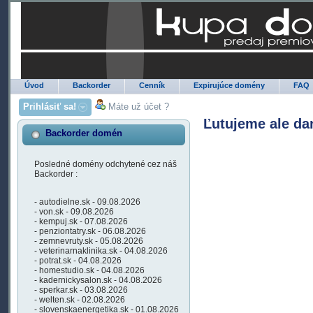
Úvod
Backorder
Cenník
Expirujúce domény
FAQ
Prihlásiť sa!
Máte už účet ?
Ľutujeme ale da
Backorder domén
Posledné domény odchytené cez náš
Backorder :
- autodielne.sk - 09.08.2026
- von.sk - 09.08.2026
- kempuj.sk - 07.08.2026
- penziontatry.sk - 06.08.2026
- zemnevruty.sk - 05.08.2026
- veterinarnaklinika.sk - 04.08.2026
- potrat.sk - 04.08.2026
- homestudio.sk - 04.08.2026
- kadernickysalon.sk - 04.08.2026
- sperkar.sk - 03.08.2026
- welten.sk - 02.08.2026
- slovenskaenergetika.sk - 01.08.2026