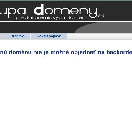
Q
Kontakt
Slovník pojmov
anú doménu nie je možné objednať na backorde