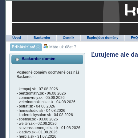
Úvod
Backorder
Cenník
Expirujúce domény
FA
Prihlásiť sa!
Máte už účet ?
Ľutujeme ale d
Backorder domén
Posledné domény odchytené cez náš
Backorder :
- kempuj.sk - 07.08.2026
- penziontatry.sk - 06.08.2026
- zemnevruty.sk - 05.08.2026
- veterinarnaklinika.sk - 04.08.2026
- potrat.sk - 04.08.2026
- homestudio.sk - 04.08.2026
- kadernickysalon.sk - 04.08.2026
- sperkar.sk - 03.08.2026
- welten.sk - 02.08.2026
- slovenskaenergetika.sk - 01.08.2026
- kladivo.sk - 01.08.2026
- herbia.sk - 31.07.2026