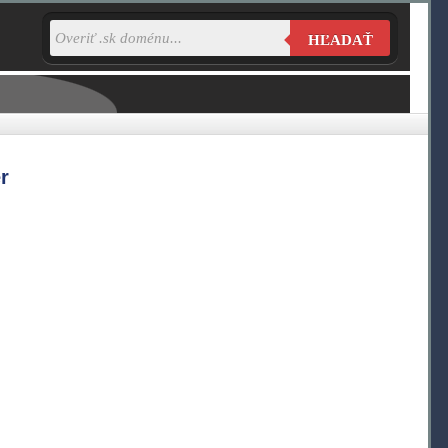
HĽADAŤ
r