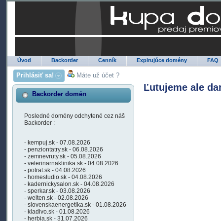
Úvod
Backorder
Cenník
Expirujúce domény
FAQ
Prihlásiť sa!
Máte už účet ?
Ľutujeme ale da
Backorder domén
Posledné domény odchytené cez náš
Backorder :
- kempuj.sk - 07.08.2026
- penziontatry.sk - 06.08.2026
- zemnevruty.sk - 05.08.2026
- veterinarnaklinika.sk - 04.08.2026
- potrat.sk - 04.08.2026
- homestudio.sk - 04.08.2026
- kadernickysalon.sk - 04.08.2026
- sperkar.sk - 03.08.2026
- welten.sk - 02.08.2026
- slovenskaenergetika.sk - 01.08.2026
- kladivo.sk - 01.08.2026
- herbia.sk - 31.07.2026